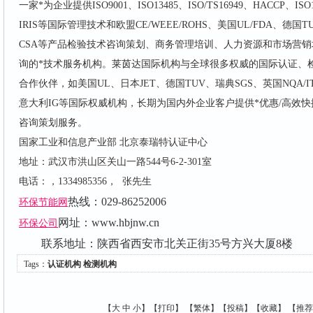
一家*为企业提供ISO9001、ISO13485、ISO/TS16949、HACCP、ISO1
IRIS等国际管理技术和欧盟CE/WEEE/ROHS、美国UL/FDA、德国
CSA等产品检验技术咨询策划、商务管理培训、人力资源和市场营
询的*技术服务机构。莱茵达国际机构与全球很多权威的国际认证、
合作伙伴，如美国UL、日本JET、德国TUV、瑞典SGS、英国NQA/ITS/
意大利IG等国际权威机构，长期为国内外企业客户提供*优惠/高效
咨询策划服务。
国家工业和信息产业部 北京泰瑞特认证中心
地址：武汉市洪山区关山一路544号6-2-301室
电话：，1334985356， 张先生
热线：029-86252006
环保节能网
网址：
www.hbjnw.cn
环保公司
联系地址：陕西省西安市北关正街35号方兴大厦8楼
Tags：
认证机构
检测机构
【
大
中
小
】【
打印
】
【
繁体
】【
投稿
】【
收藏
】 【
推荐