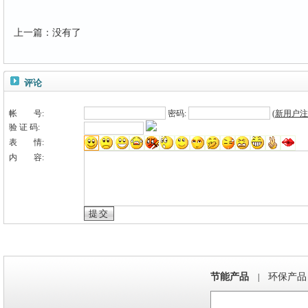
上一篇
：
没有了
评论
帐 号:
密码:
(
新用户注
验 证 码:
表 情:
内 容:
节能产品
环保产品
|