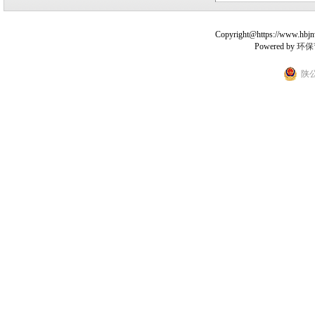
Copyright@https://www.hbjnw.
Powered by
环保
陕公