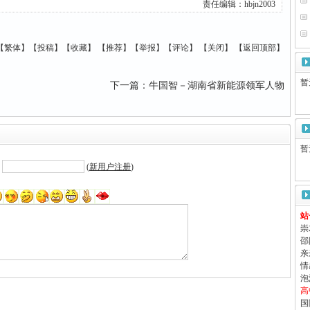
责任编辑：
hbjn2003
【
繁体
】【
投稿
】【
收藏
】 【
推荐
】【
举报
】【
评论
】 【
关闭
】 【
返回顶部
】
暂无
下一篇
：
牛国智－湖南省新能源领军人物
暂无
:
(
新用户注册
)
站
崇
邵
亲
情
泡
高
国