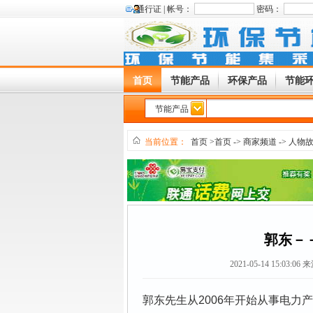
通行证 |
帐号：
密码：
首页
节能产品
环保产品
节能
节能产品
当前位置：
首页
>首页
->
商家频道
->
人物
郭东－
2021-05-14 15:03:06
来
郭东先生从2006年开始从事电力