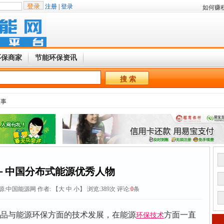
注册
|
登录
如何赚
环保商家
节能环保资讯
故事
－中国分布式能源优秀人物
源:
中国能源网
作者: 【
大
中
小
】 浏览:
389
次 评论:
0
条
产品与能源环保方面的技术发展，在能源
方面一直
环保技术