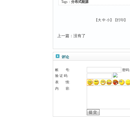
Tags：
分布式能源
【
大
中
小
】【
打印
】
上一篇
：
没有了
评论
帐 号:
密码
验 证 码:
表 情:
内 容: