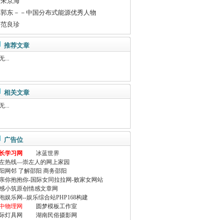
朱京海
郭东－－中国分布式能源优秀人物
范良珍
推荐文章
...
相关文章
...
广告位
长学习网
冰蓝世界
左热线—崇左人的网上家园
阳网邻 了解邵阳 商务邵阳
亲你抱抱你-国际女同拉拉网-败家女网站
感小筑原创情感文章网
泡娱乐网--娱乐综合站PHP168构建
中物理网
圆梦模板工作室
际灯具网
湖南民俗摄影网