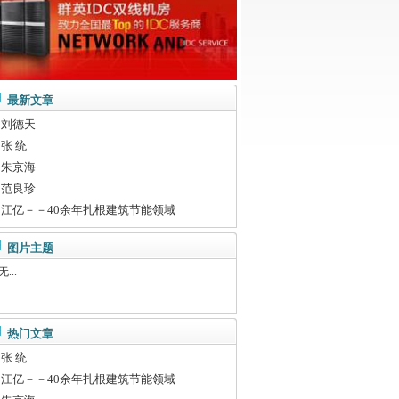
最新文章
刘德天
张 统
朱京海
范良珍
江亿－－40余年扎根建筑节能领域
图片主题
...
热门文章
张 统
江亿－－40余年扎根建筑节能领域