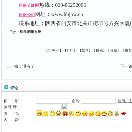
热线：029-86252006
环保节能网
网址：www.hbjnw.cn
环保公司
联系地址：陕西省西安市北关正街35号方兴大厦
Tags：
磁学测量系统
【
大
中
小
】【
打印
】
【
繁体
】【
投稿
】【
收藏
】 【
推荐
上一篇
：
没有了
下一
评论
帐 号:
密码:
(
新用户注
验 证 码:
表 情:
内 容: