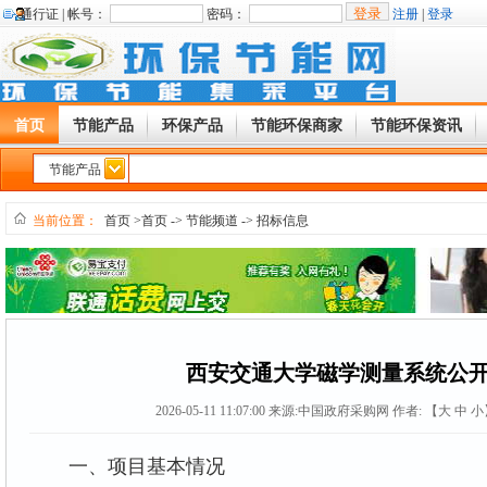
通行证 |
帐号：
密码：
注册
|
登录
首页
节能产品
环保产品
节能环保商家
节能环保资讯
节能产品
当前位置：
首页
>首页
->
节能频道
->
招标信息
西安交通大学磁学测量系统公
2026-05-11 11:07:00
来源:
中国政府采购网
作者: 【
大
中
小
一、项目基本情况