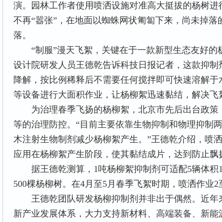
演。园林工作者使用喷洒设施对准高大挺拔的杨树进
不再“嚣张”，在地面以蜘蛛网状匍匐下来，尚未掉落
落。
“制服”漫天飞絮，关键在于一款新型生态友好的
设计院研发人员王德乾告诉科技日报记者，这款抑制
降解，按比例稀释后不需要任何搅拌即可快速溶解于
等设备进行大面积作业，让杨柳絮迅速黏结，解决飞
为治理春季飞扬的杨柳絮，北京市先后出台政策，
等的治理防控。“目前主要依靠生物抑制和物理抑制
木注射生物制剂减少杨柳絮产生。”王德乾介绍，喷
应用在杨柳絮产生阶段，使其黏结成片，达到防止飘
据王德乾测算，1吨杨柳絮抑制剂可适配5辆体积1
500棵杨柳树。在4月至5月春季飞絮时期，喷洒作业
王德乾团队研发杨柳抑制剂并非出于偶然。近年来，中
新产业发展体系，大力支持新材料、高端装备、新能源