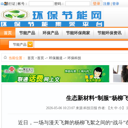
通行证 |
帐号：
密码：
注册
|
登录
首页
节能产品
环保产品
节能环保商家
节能环保资讯
节能产品
当前位置：
首页
>首页
->
环保频道
->
环保科技
生态新材料“制服”杨柳
2026-05-06 10:23:07
来源:
科技日报
作者: 【
大
中
小
】 
近日，一场与漫天飞舞的杨柳飞絮之间的“战斗”