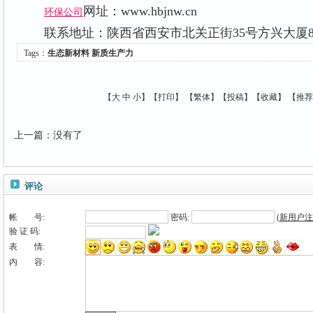
网址：www.hbjnw.cn
环保公司
联系地址：陕西省西安市北关正街35号方兴大厦
Tags：
生态新材料
新质生产力
【
大
中
小
】【
打印
】
【
繁体
】【
投稿
】【
收藏
】 【
推荐
上一篇
：
没有了
评论
帐 号:
密码:
(
新用户注
验 证 码:
表 情:
内 容: