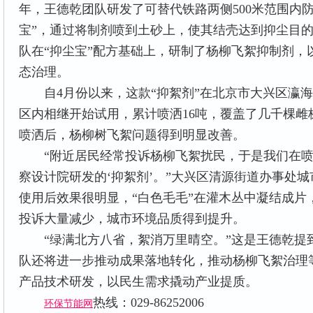
年，王德乾团队研发了可替代铁路两侧500米范围内
宝”，通过将制剂喷到土砂上，使其结壳达到抑尘目
队在“抑尘宝”配方基础上，研制了杨柳飞絮抑制剂，
态治理。
自4月份以来，这款“抑絮剂”在北京市大兴区瀛海
区内相继开始试用，累计喷洒16吨，覆盖了几千棵雌
喷洒后，杨柳树飞絮问题得到明显改善。
“附近居民经常投诉杨柳飞絮扰民，于是我们在喷
察设计院研发的‘抑絮剂’。”大兴区清源街道办事处
使用后效果很明显，“白色毛毛”在灌木丛中凝结成片
投诉大量减少，城市环境品质得到提升。
“绿满北方八省，絮消万里晴空。”这是王德乾提
队还将进一步推动成果落地转化，推动杨柳飞絮治理
产品技术研发，以民生需求撬动产业提质。
热线：029-86252006
环保节能网