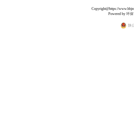
Copyright@https://www.hbjnw.
Powered by
环保
陕公