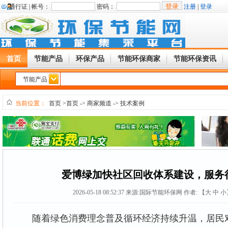
通行证 |
帐号：
密码：
注册
|
登录
首页
节能产品
环保产品
节能环保商家
节能环保资讯
节能产品
当前位置：
首页
>首页
->
商家频道
->
技术案例
爱博绿加快社区回收体系建设，服务
2026-05-18 08:52:37
来源:
国际节能环保网
作者: 【
大
中
小
随着绿色消费理念普及循环经济持续升温，居民对