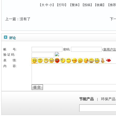
【
大
中
小
】【
打印
】
【
繁体
】【
投稿
】【
收藏
】 【
推荐
上一篇
：
没有了
下
评论
帐 号:
密码:
(
新用户注
验 证 码:
表 情:
内 容:
节能产品
环保产品
|